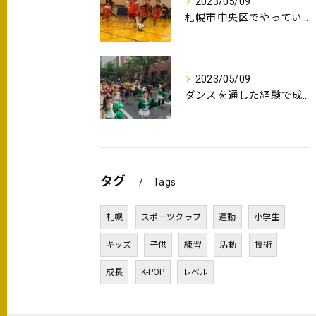
2023/05/09
札幌市中央区でやっているキッズサッカースクール(教室)活動中｜蹴道サッカークラブ
2023/05/09
ダンスを通した経験で成長やチームワークの機会をご提供するスクールです｜蹴道スポーツクラブ
タグ
Tags
札幌
スポーツクラブ
運動
小学生
キッズ
子供
練習
活動
技術
成長
K-POP
レベル