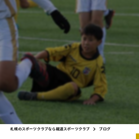
サッカー公式サイト
チアダンス公式サイト
フ
よくある質問
当クラブの特徴
アクセス
ブログ
サッカー
チア
バトン
フットサル
ダンス
札幌のスポーツクラブなら蹴道スポーツクラブ
ブログ